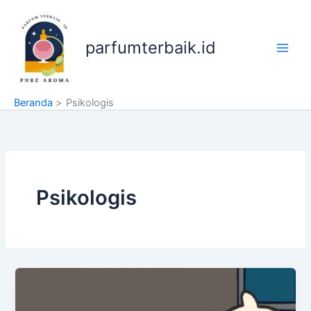
Lewati
ke
konten
parfumterbaik.id
Beranda
Psikologis
Psikologis