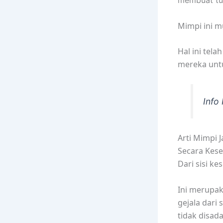
membuat tu
Mimpi ini m
Hal ini tel
mereka untu
Info
Arti Mimpi J
Secara Kes
Dari sisi k
Ini merupaka
gejala dari 
tidak disad