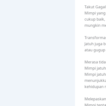
Takut Gagal
Mimpi yang 
cukup baik,
mungkin me
Transforma
Jatuh juga 
atau gugup 
Merasa tid
Mimpi jatuh
Mimpi jatuh
menunjukka
kehidupan n
Melepaskan
Mimpi tenta