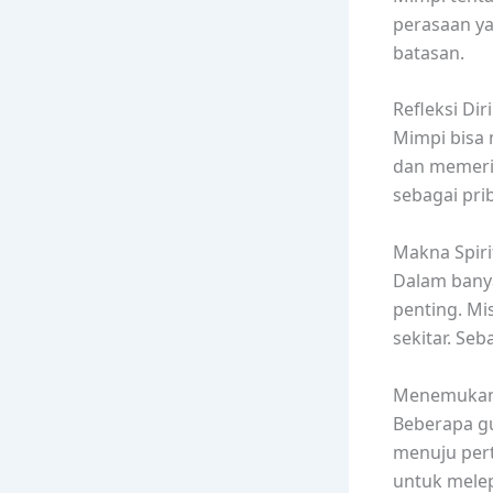
perasaan ya
batasan.
Refleksi Diri
Mimpi bisa 
dan memerik
sebagai prib
Makna Spirit
Dalam banya
penting. Mi
sekitar. Seb
Menemukan J
Beberapa g
menuju per
untuk mele