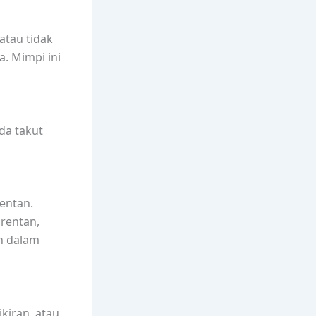
atau tidak
. Mimpi ini
da takut
rentan.
rentan,
n dalam
kiran, atau