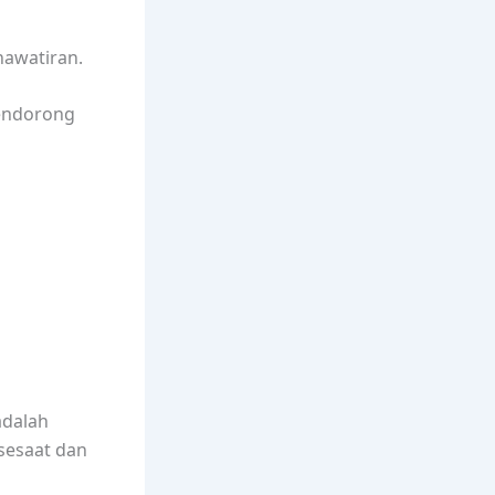
hawatiran.
mendorong
adalah
 sesaat dan