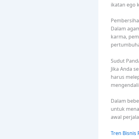
ikatan ego k
Pembersiha
Dalam agam
karma, pem
pertumbuhan
Sudut Panda
Jika Anda s
harus mele
mengendali
Dalam beber
untuk menan
awal perjal
Tren Bisnis