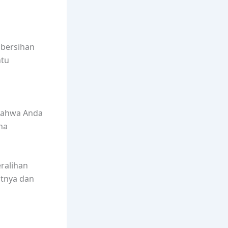
bersihan
ntu
 bahwa Anda
ha
ralihan
utnya dan