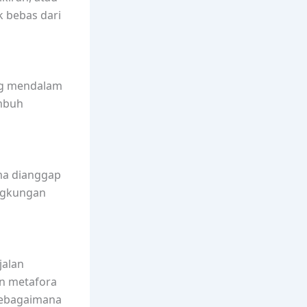
k bebas dari
ang mendalam
umbuh
ama dianggap
ingkungan
jalan
an metafora
sebagaimana