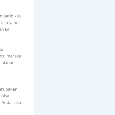
 batin kita
 lalu yang
an ke
au
antu mereka
rjalanan
merupakan
 bisa
g Anda rasa