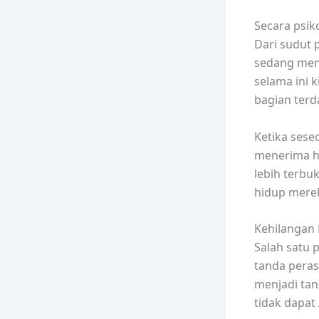
Secara psik
Dari sudut 
sedang meng
selama ini 
bagian terda
Ketika sese
menerima ha
lebih terbu
hidup mere
Kehilangan 
Salah satu 
tanda peras
menjadi tan
tidak dapat