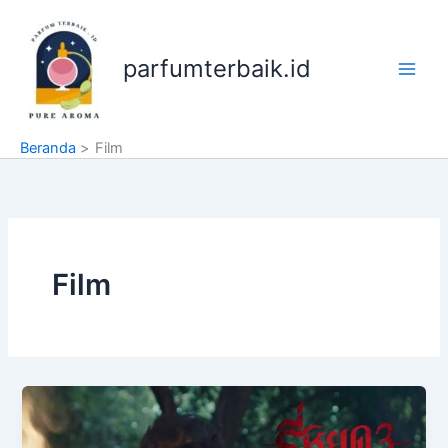
Lewati
ke
konten
parfumterbaik.id
Beranda
Film
Film