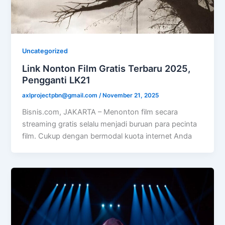
Uncategorized
Link Nonton Film Gratis Terbaru 2025,
Pengganti LK21
axlprojectpbn@gmail.com
/
November 21, 2025
Bisnis.com, JAKARTA – Menonton film secara
streaming gratis selalu menjadi buruan para pecinta
film. Cukup dengan bermodal kuota internet Anda