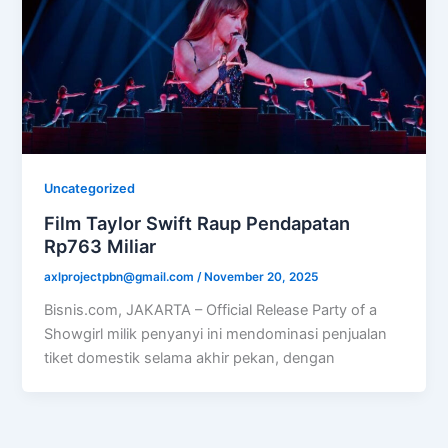
Uncategorized
Film Taylor Swift Raup Pendapatan
Rp763 Miliar
axlprojectpbn@gmail.com
/
November 20, 2025
Bisnis.com, JAKARTA – Official Release Party of a
Showgirl milik penyanyi ini mendominasi penjualan
tiket domestik selama akhir pekan, dengan