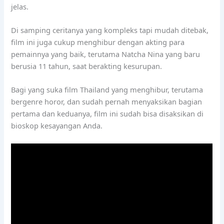
jelas.
Di samping ceritanya yang kompleks tapi mudah ditebak,
film ini juga cukup menghibur dengan akting para
pemainnya yang baik, terutama Natcha Nina yang baru
berusia 11 tahun, saat berakting kesurupan.
Bagi yang suka film Thailand yang menghibur, terutama
bergenre horor, dan sudah pernah menyaksikan bagian
pertama dan keduanya, film ini sudah bisa disaksikan di
bioskop kesayangan Anda.