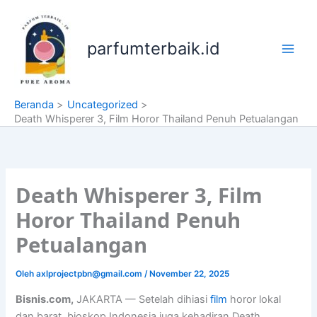
Lewati
ke
konten
parfumterbaik.id
Beranda
Uncategorized
Death Whisperer 3, Film Horor Thailand Penuh Petualangan
Death Whisperer 3, Film
Horor Thailand Penuh
Petualangan
Oleh
axlprojectpbn@gmail.com
/
November 22, 2025
Bisnis.com,
JAKARTA — Setelah dihiasi
film
horor lokal
dan barat, bioskop Indonesia juga kehadiran Death