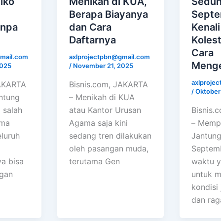
iko
Menikah di KUA,
Sedun
Berapa Biayanya
Septe
anpa
dan Cara
Kenali
Daftarnya
Kolest
Cara
mail.com
axlprojectpbn@gmail.com
Menge
2025
/
November 21, 2025
axlproje
JAKARTA
Bisnis.com, JAKARTA
/
Oktober
ntung
– Menikah di KUA
 salah
atau Kantor Urusan
Bisnis.
ama
Agama saja kini
– Mempe
eluruh
sedang tren dilakukan
Jantung
oleh pasangan muda,
Septemb
a bisa
terutama Gen
waktu y
ngan
untuk m
kondisi
dan ra