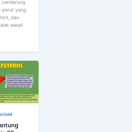
h cenderung
i perut yang
ncit, dan
diet sekali
orized
Jantung