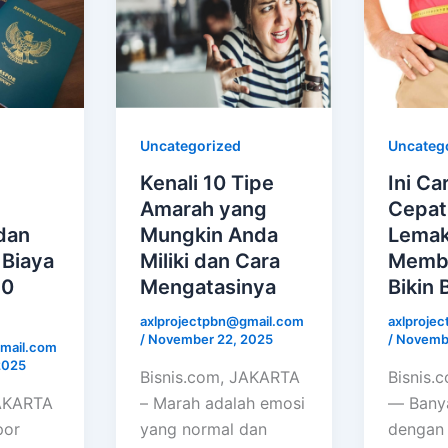
Uncategorized
Uncateg
Kenali 10 Tipe
Ini Ca
Amarah yang
Cepat
 dan
Mungkin Anda
Lemak
 Biaya
Miliki dan Cara
Memba
50
Mengatasinya
Bikin 
axlprojectpbn@gmail.com
axlproje
/
November 22, 2025
/
Novembe
mail.com
2025
Bisnis.com, JAKARTA
Bisnis.
JAKARTA
– Marah adalah emosi
— Bany
por
yang normal dan
dengan 