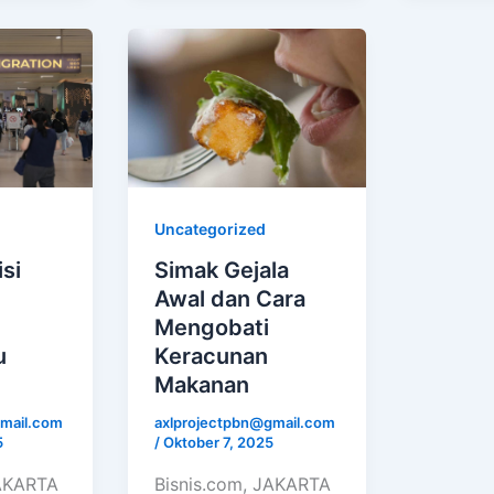
Uncategorized
si
Simak Gejala
l
Awal dan Cara
Mengobati
u
Keracunan
Makanan
mail.com
axlprojectpbn@gmail.com
5
/
Oktober 7, 2025
JAKARTA
Bisnis.com, JAKARTA