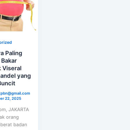
orized
ra Paling
 Bakar
 Viseral
ndel yang
Buncit
ctpbn@gmail.com
r 22, 2025
com, JAKARTA
ak orang
berat badan