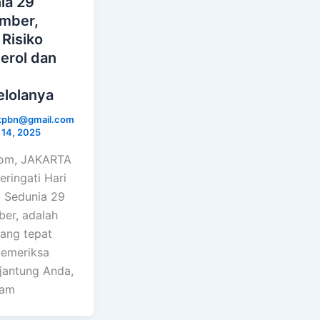
ia 29
mber,
 Risiko
erol dan
lolanya
ctpbn@gmail.com
 14, 2025
com, JAKARTA
ringati Hari
 Sedunia 29
er, adalah
ang tepat
emeriksa
 jantung Anda,
gam