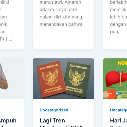
iliki
manusiawi. Amarah
berlebi
ni
adalah sinyal dari
memilik
dan
dalam diri kita yang
lebih bu
nik.
menandakan bahwa
dengan 
ran
pun,
P) […]
Uncategorized
Uncateg
 Ampuh
Lagi Tren
Hari 