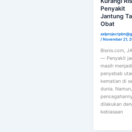
Kurangi Ris
Penyakit
Jantung T
Obat
axlprojectpbn@g
/
November 21, 
Bisnis.com, 
— Penyakit ja
masih menjadi
penyebab ut
kematian di s
dunia. Namun,
pencegahanny
dilakukan de
kebiasaan