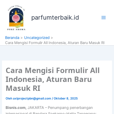
Lewati
ke
konten
parfumterbaik.id
Beranda
Uncategorized
Cara Mengisi Formulir All Indonesia, Aturan Baru Masuk RI
Cara Mengisi Formulir All
Indonesia, Aturan Baru
Masuk RI
Oleh
axlprojectpbn@gmail.com
/
Oktober 8, 2025
Bisnis.com,
JAKARTA – Penumpang penerbangan
internasional di Bandara Soekarno-Hatta Tangerang;