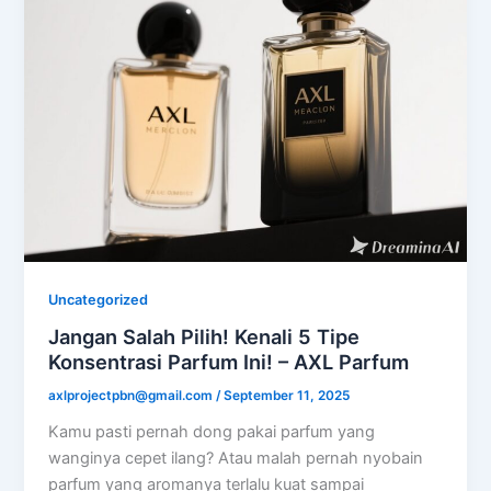
Uncategorized
Jangan Salah Pilih! Kenali 5 Tipe
Konsentrasi Parfum Ini! – AXL Parfum
axlprojectpbn@gmail.com
/
September 11, 2025
Kamu pasti pernah dong pakai parfum yang
wanginya cepet ilang? Atau malah pernah nyobain
parfum yang aromanya terlalu kuat sampai