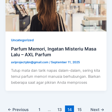
Uncategorized
Parfum Memori, Ingatan Misteriu Masa
Lalu – AXL Parfum
axlprojectpbn@gmail.com
/
September 11, 2025
Tutup mata dan tarik napas dalam-dalam, sering kita
temui parfum memori manusia berhubungan. Biarkan
beberapa saat agar pikiran Anda memproses
←
Previous
1
…
13
14
15
Next
→