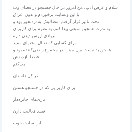
سلام و عرض ادب، من امروز در حال جستجو در فضای وب
با این وبسایت برخوردم و بدون اغراق
تحت تاثیر قرار گرفتم. مطالبش به‌دردبخور بود و
به ندرت همچین منبعی پیدا کنم. به نظرم برای کاربرای
زیادی ارزش دیدن داره.
برای کسایی که دنبال محتوای مفید
هستن بد نیست برن ببینن. در مجموع راضی‌کننده بود و
قطعا بازدیدش
می‌کنم
در کل داستان
برای کاربرایی که در جستجو هستن
بازی‌های جایزه‌دار
قصد فعالیت دارن
این سایت خوب