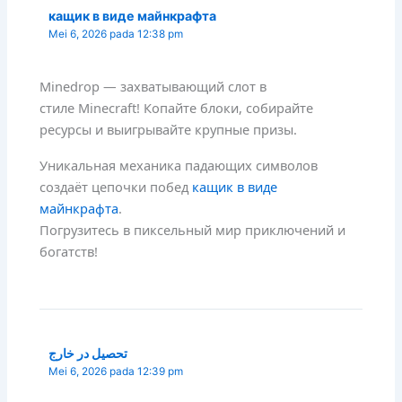
кащик в виде майнкрафта
Mei 6, 2026 pada 12:38 pm
Minedrop — захватывающий слот в
стиле Minecraft! Копайте блоки, собирайте
ресурсы и выигрывайте крупные призы.
Уникальная механика падающих символов
создаёт цепочки побед
кащик в виде
майнкрафта
.
Погрузитесь в пиксельный мир приключений и
богатств!
تحصیل در خارج
Mei 6, 2026 pada 12:39 pm