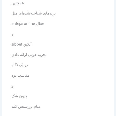
همچنین
برندهای شناخته‌شده‌ای مثل
enfejaronline فعال
و
sibbet آنلاین
تجربه خوبی ارائه دادن
در یک نگاه
مناسب بود
و
بدون شک
میام بررسیش کنم