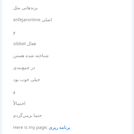
برندهایی مثل
еnfejaronline اصلی
و
sibbet فعال
شناخته شده هستن
در جمع‌بندی
خیلی خوب بود
و
احتمالاً
حتما برمی‌گردم
Here is my page;
برنامه ریزی