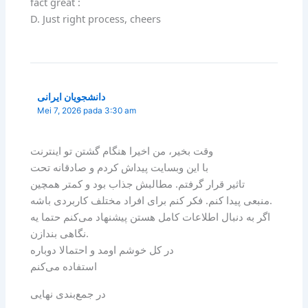
fact great :
D. Just right process, cheers
دانشجویان ایرانی
Mei 7, 2026 pada 3:30 am
وقت بخیر، من اخیرا هنگام گشتن تو اینترنت
با این وبسایت پیداش کردم و صادقانه تحت
تاثیر قرار گرفتم. مطالبش جذاب بود و کمتر همچین
منبعی پیدا کنم. فکر کنم برای افراد مختلف کاربردی باشه.
اگر به دنبال اطلاعات کامل هستن پیشنهاد می‌کنم حتما یه
نگاهی بندازن.
در کل خوشم اومد و احتمالا دوباره
استفاده می‌کنم
در جمع‌بندی نهایی