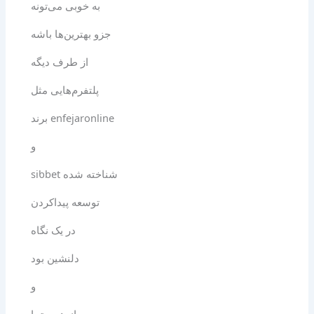
به خوبی می‌تونه
جزو بهترین‌ها باشه
از طرف دیگه
پلتفرم‌هایی مثل
برند enfejaronline
و
siƅbet شناخته شده
توسعه پیداکردن
در یک نگاه
دلنشین بود
و