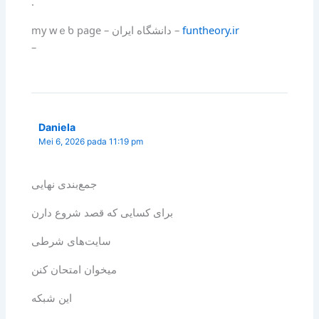
.
my wｅƅ page – دانشگاه ایران –
funtheory.ir
–
Daniela
Mei 6, 2026 pada 11:19 pm
جمع‌بندی نهایی
برای کسایی که قصد شروع دارن
سایت‌های شرطی
میخوان امتحان کنن
این شبکه