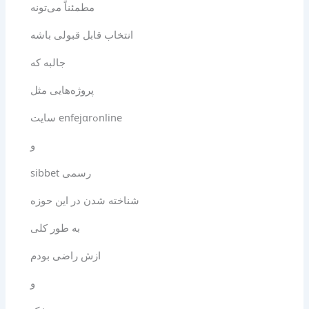
مطمئناً می‌تونه
انتخاب قابل قبولی باشه
جالبه که
پروژه‌هایی مثل
سایت enfejɑrߋnline
و
sibbet رسمی
شناخته شدن در این حوزه
به طور کلی
ازش راضی بودم
و