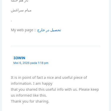
باز هم حتما
میام سراغش
.
My web page ::
تحصیل در خارج
33WIN
Mei 6, 2026 pada 1:18 pm
It is in point of fact a nice and useful piece of
information. I am happy
that you shared this useful info with us. Please keep
us informed like this.
Thank you for sharing.