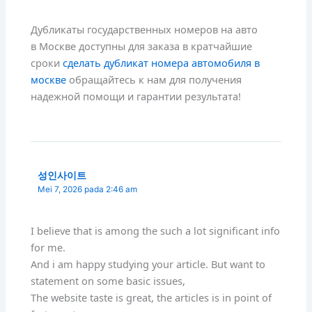
Дубликаты государственных номеров на авто
в Москве доступны для заказа в кратчайшие
сроки
сделать дубликат номера автомобиля в
москве
обращайтесь к нам для получения
надежной помощи и гарантии результата!
성인사이트
Mei 7, 2026 pada 2:46 am
I believe that is among the such a lot significant info
for me.
And i am happy studying your article. But want to
statement on some basic issues,
The website taste is great, the articles is in point of