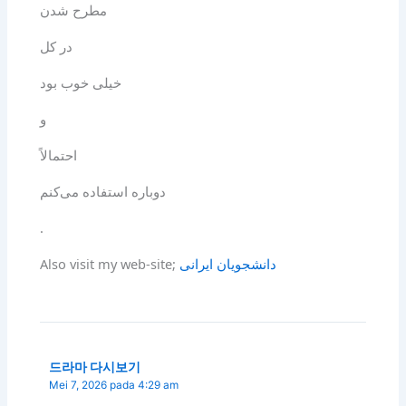
مطرح شدن
در کل
خیلی خوب بود
و
احتمالاً
دوباره استفاده می‌کنم
.
Also visit my web-site;
دانشجویان ایرانی
드라마 다시보기
Mei 7, 2026 pada 4:29 am