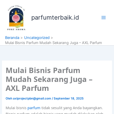
Lewati
ke
konten
parfumterbaik.id
Beranda
Uncategorized
Mulai Bisnis Parfum Mudah Sekarang Juga – AXL Parfum
Mulai Bisnis Parfum
Mudah Sekarang Juga –
AXL Parfum
Oleh
axlprojectpbn@gmail.com
/
September 18, 2025
Mulai bisnis
parfum
tidak sesulit yang Anda bayangkan.
Bisnis parfum adalah bisnis yang mudah dilakukan oleh