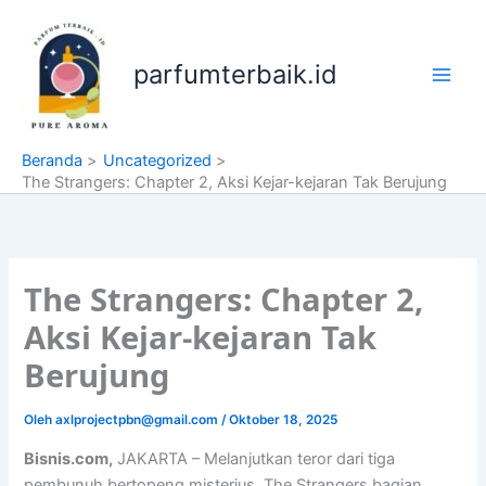
Lewati
ke
konten
parfumterbaik.id
Beranda
Uncategorized
The Strangers: Chapter 2, Aksi Kejar-kejaran Tak Berujung
The Strangers: Chapter 2,
Aksi Kejar-kejaran Tak
Berujung
Oleh
axlprojectpbn@gmail.com
/
Oktober 18, 2025
Bisnis.com,
JAKARTA – Melanjutkan teror dari tiga
pembunuh bertopeng misterius, The Strangers bagian