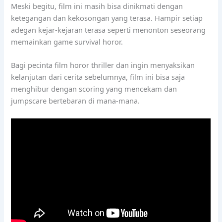
Meski begitu, film ini masih bisa dinikmati dengan
ketegangan dan kekosongan yang terasa. Hampir setiap
adegan kejar-kejaran terasa seperti menonton seseorang
memainkan game survival horor.
Bagi pecinta film horor thriller dan ingin menyaksikan
kelanjutan dari cerita sebelumnya, film ini bisa saja
menghibur dengan scoring yang mencekam dan
jumpscare bertebaran di mana-mana.