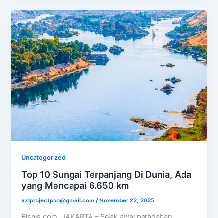
Uncategorized
Top 10 Sungai Terpanjang Di Dunia, Ada
yang Mencapai 6.650 km
axlprojectpbn@gmail.com
/
November 22, 2025
Bisnis.com, JAKARTA – Sejak awal peradaban,