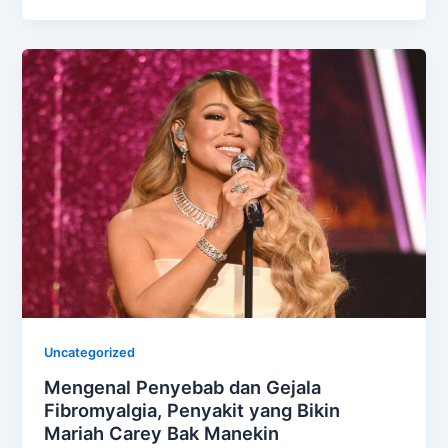
Uncategorized
Mengenal Penyebab dan Gejala
Fibromyalgia, Penyakit yang Bikin
Mariah Carey Bak Manekin