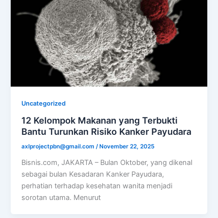
Uncategorized
12 Kelompok Makanan yang Terbukti
Bantu Turunkan Risiko Kanker Payudara
axlprojectpbn@gmail.com
/
November 22, 2025
Bisnis.com, JAKARTA – Bulan Oktober, yang dikenal
sebagai bulan Kesadaran Kanker Payudara,
perhatian terhadap kesehatan wanita menjadi
sorotan utama. Menurut