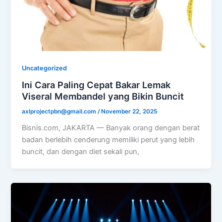
Uncategorized
Ini Cara Paling Cepat Bakar Lemak
Viseral Membandel yang Bikin Buncit
axlprojectpbn@gmail.com
/
November 22, 2025
Bisnis.com, JAKARTA — Banyak orang dengan berat
badan berlebih cenderung memiliki perut yang lebih
buncit, dan dengan diet sekali pun,