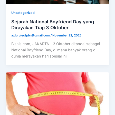
Uncategorized
Sejarah National Boyfriend Day yang
Dirayakan Tiap 3 Oktober
axlprojectpbn@gmail.com
/
November 22, 2025
Bisnis.com, JAKARTA – 3 Oktober ditandai sebagai
National Boyfriend Day, di mana banyak orang di
dunia merayakan hari spesial ini