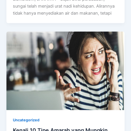
sungai telah menjadi urat nadi kehidupan. Alirannya
tidak hanya menyediakan air dan makanan, tetapi
Uncategorized
Kenali 10 Tipe Amarah yang Mungkin