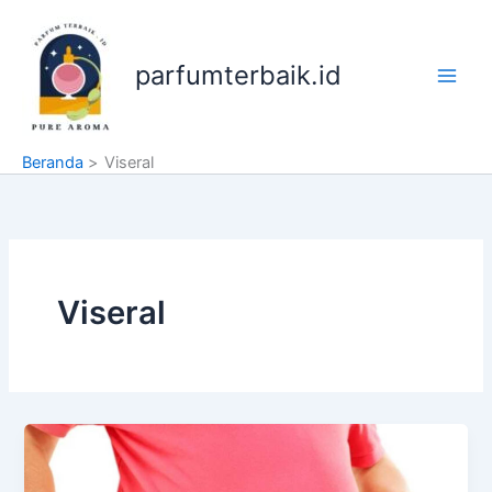
Lewati
ke
konten
parfumterbaik.id
Beranda
Viseral
Viseral