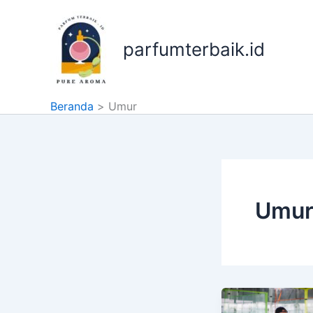
Lewati
ke
konten
parfumterbaik.id
Beranda
Umur
Umu