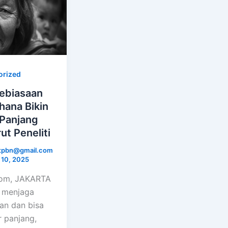
orized
Kebiasaan
hana Bikin
Panjang
t Peneliti
ctpbn@gmail.com
 10, 2025
com, JAKARTA
 menjaga
an dan bisa
 panjang,