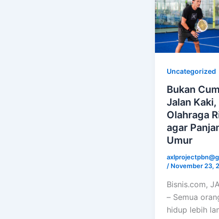
Uncategorized
Bukan Cu
Jalan Kaki, 
Olahraga R
agar Panja
Umur
axlprojectpbn@g
/
November 23, 
Bisnis.com, 
– Semua orang
hidup lebih la