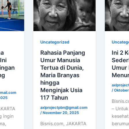
Uncategorized
Uncateg
ma
Rahasia Panjang
Ini 2 
Ini
Umur Manusia
Seder
ingan
Tertua di Dunia,
Umur 
ng
Maria Branyas
Menuru
hingga
axlproje
Menginjak Usia
/
Oktober
mail.com
117 Tahun
2025
Bisnis.
axlprojectpbn@gmail.com
JAKARTA
– Untuk
/
November 20, 2025
 ingin
kesehat
ma,
Bisnis.com, JAKARTA
berumur