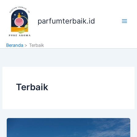
Lewati
ke
konten
parfumterbaik.id
Beranda
Terbaik
Terbaik