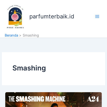
Lewati
ke
konten
parfumterbaik.id
Beranda
Smashing
Smashing