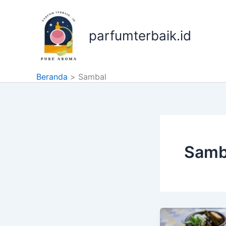
Lewati
ke
konten
parfumterbaik.id
Beranda
Sambal
Samb