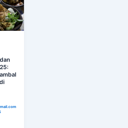
 dan
025:
Sambal
di
mail.com
5