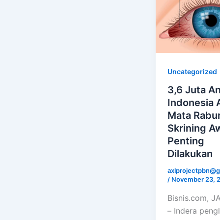
Uncategorized
3,6 Juta A
Indonesia 
Mata Rabu
Skrining A
Penting
Dilakukan
axlprojectpbn@g
/
November 23, 
Bisnis.com, 
– Indera peng