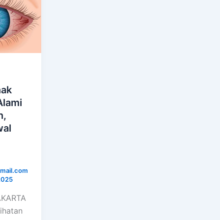
nak
Alami
n,
wal
mail.com
2025
JAKARTA
lihatan