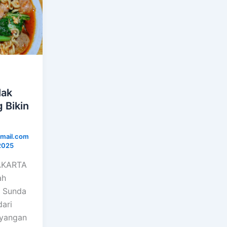
lak
 Bikin
mail.com
2025
JAKARTA
ah
 Sunda
dari
hyangan