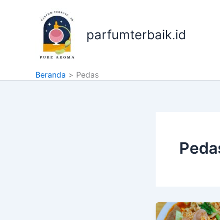
Lewati
ke
konten
parfumterbaik.id
Beranda
Pedas
Peda