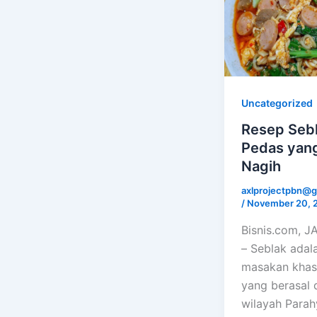
Uncategorized
Resep Seb
Pedas yang
Nagih
axlprojectpbn@g
/
November 20, 
Bisnis.com, 
– Seblak adal
masakan khas
yang berasal 
wilayah Para