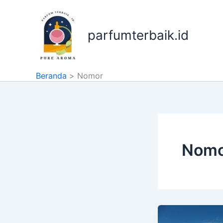
Lewati
ke
konten
parfumterbaik.id
Beranda
Nomor
Nom