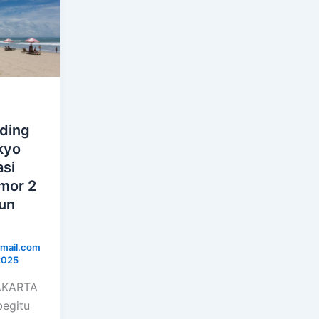
nding
kyo
asi
mor 2
hun
mail.com
2025
JAKARTA
begitu