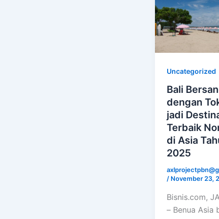
Uncategorized
Bali Bersa
dengan To
jadi Destin
Terbaik No
di Asia Ta
2025
axlprojectpbn@g
/
November 23, 
Bisnis.com, 
– Benua Asia 