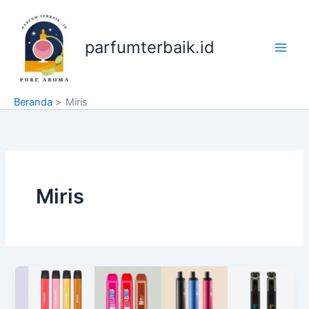
Lewati
ke
konten
parfumterbaik.id
Beranda
Miris
Miris