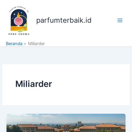
Lewati
ke
konten
parfumterbaik.id
Beranda
Miliarder
Miliarder