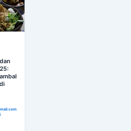
 dan
025:
Sambal
di
mail.com
5