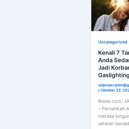
Uncategorized
Kenali 7 T
Anda Seda
Jadi Korba
Gaslightin
axlprojectpbn@g
/
Oktober 22, 20
Bisnis.com, 
– Pernahkah 
merasa bingu
setelah berde