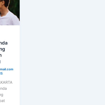
anda
ng
n
g
mail.com
25
JAKARTA
Anda
ng
bat