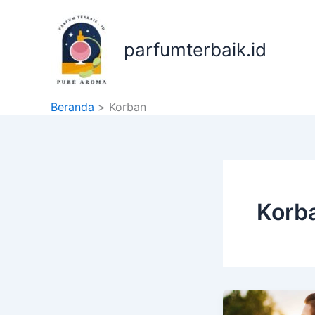
Lewati
ke
konten
parfumterbaik.id
Beranda
Korban
Korb