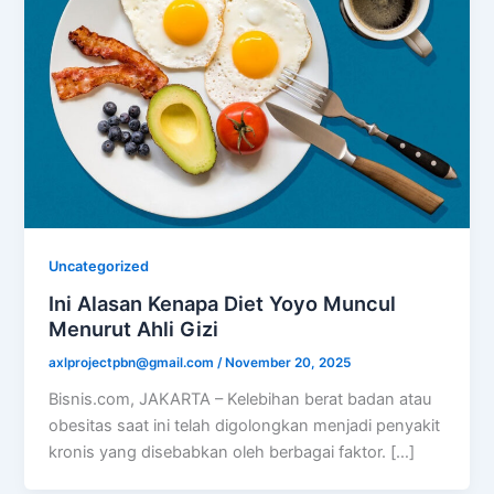
Uncategorized
Ini Alasan Kenapa Diet Yoyo Muncul
Menurut Ahli Gizi
axlprojectpbn@gmail.com
/
November 20, 2025
Bisnis.com, JAKARTA – Kelebihan berat badan atau
obesitas saat ini telah digolongkan menjadi penyakit
kronis yang disebabkan oleh berbagai faktor. […]