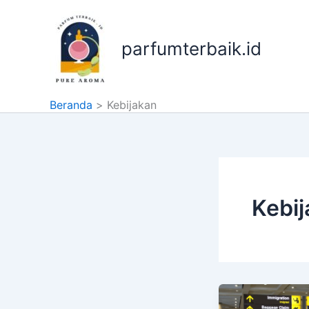
Lewati
ke
konten
parfumterbaik.id
Beranda
Kebijakan
Kebi