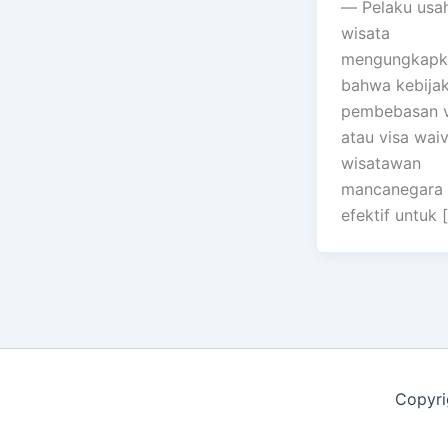
— Pelaku usa
wisata
mengungkapk
bahwa kebija
pembebasan v
atau visa wai
wisatawan
mancanegara 
efektif untuk 
Copyri