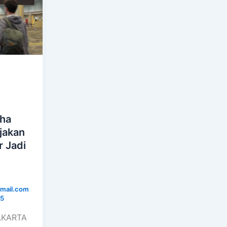
aha
jakan
r Jadi
mail.com
25
JAKARTA