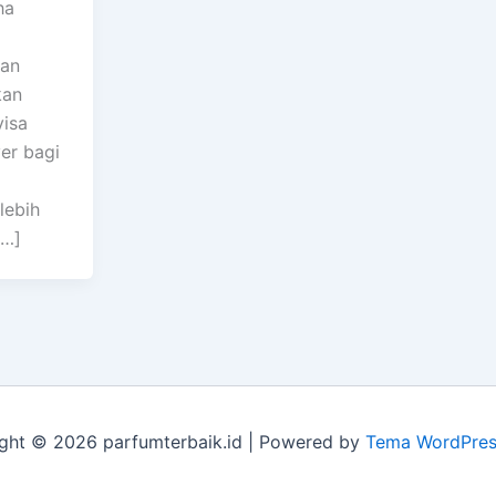
ha
an
kan
isa
ver bagi
lebih
[…]
ght © 2026 parfumterbaik.id | Powered by
Tema WordPres