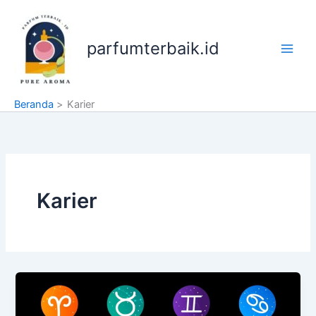
Lewati
ke
konten
parfumterbaik.id
Beranda
Karier
Karier