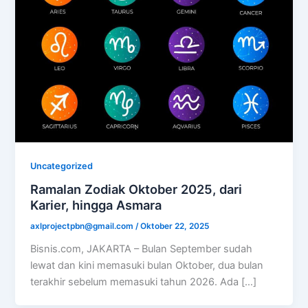
Uncategorized
Ramalan Zodiak Oktober 2025, dari
Karier, hingga Asmara
axlprojectpbn@gmail.com
/
Oktober 22, 2025
Bisnis.com, JAKARTA – Bulan September sudah
lewat dan kini memasuki bulan Oktober, dua bulan
terakhir sebelum memasuki tahun 2026. Ada […]