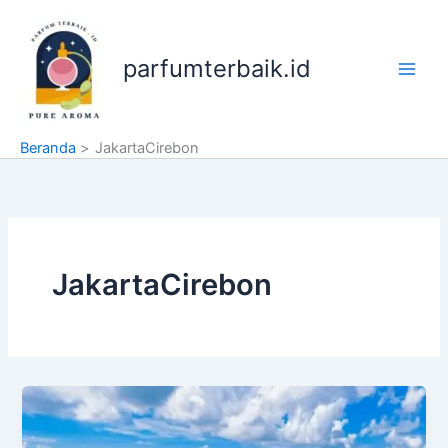
Lewati
ke
konten
parfumterbaik.id
Beranda
JakartaCirebon
JakartaCirebon