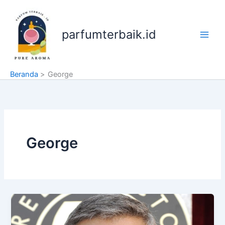
Lewati
ke
konten
parfumterbaik.id
Beranda
George
George