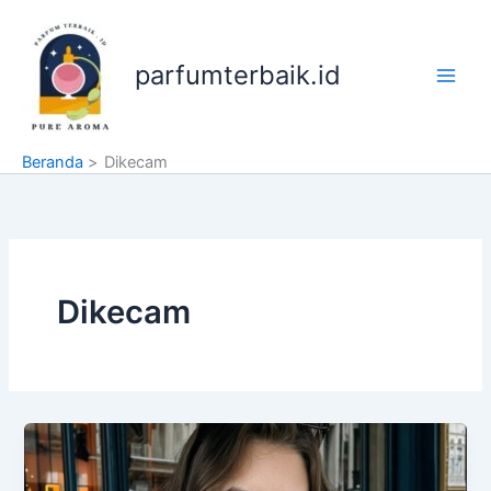
Lewati
ke
konten
parfumterbaik.id
Beranda
Dikecam
Dikecam