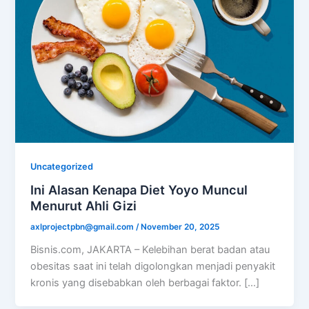
Uncategorized
Ini Alasan Kenapa Diet Yoyo Muncul
Menurut Ahli Gizi
axlprojectpbn@gmail.com
/
November 20, 2025
Bisnis.com, JAKARTA – Kelebihan berat badan atau
obesitas saat ini telah digolongkan menjadi penyakit
kronis yang disebabkan oleh berbagai faktor. […]