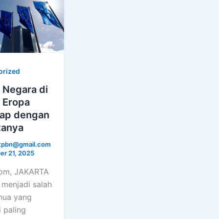
orized
 Negara di
 Eropa
ap dengan
tanya
ctpbn@gmail.com
r 21, 2025
com, JAKARTA
 menjadi salah
nua yang
 paling