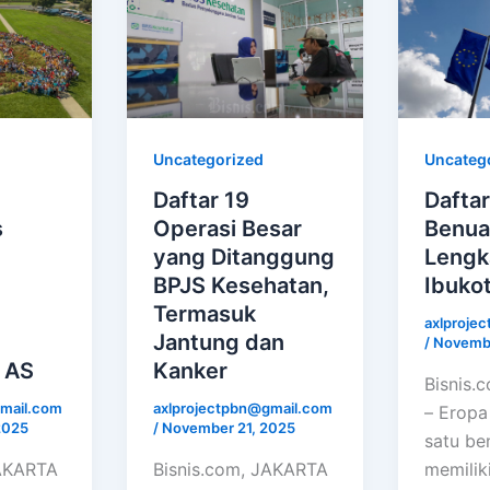
Uncategorized
Uncateg
Daftar 19
Daftar
s
Operasi Besar
Benua
yang Ditanggung
Lengk
BPJS Kesehatan,
Ibuko
Termasuk
axlproje
Jantung dan
/
Novembe
 AS
Kanker
Bisnis.
mail.com
axlprojectpbn@gmail.com
– Eropa
2025
/
November 21, 2025
satu be
JAKARTA
Bisnis.com, JAKARTA
memiliki