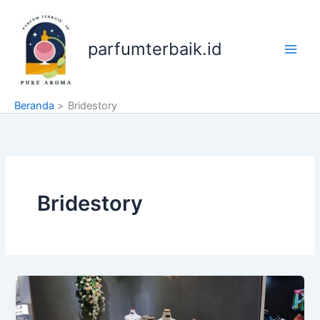
Lewati
ke
konten
parfumterbaik.id
Beranda
Bridestory
Bridestory