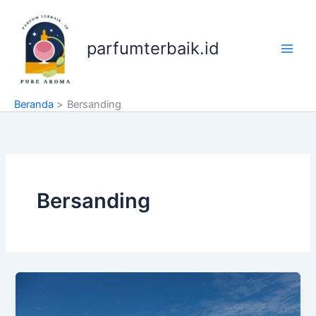
Lewati
ke
konten
parfumterbaik.id
Beranda
Bersanding
Bersanding