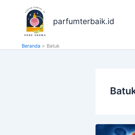
Lewati
ke
konten
parfumterbaik.id
Beranda
Batuk
Batu