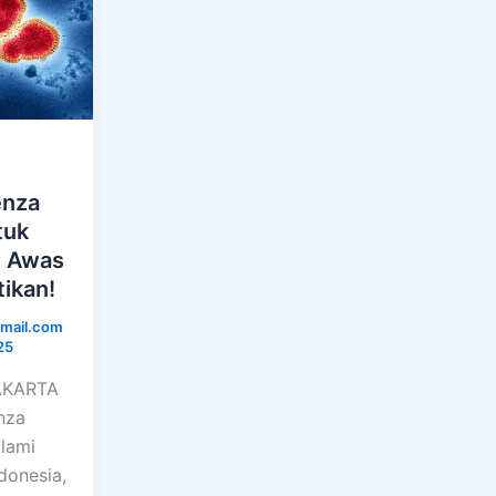
enza
tuk
, Awas
ikan!
mail.com
25
JAKARTA
enza
lami
donesia,