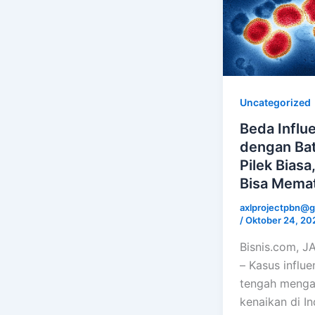
Uncategorized
Beda Influ
dengan Ba
Pilek Biasa
Bisa Memat
axlprojectpbn@g
/
Oktober 24, 20
Bisnis.com, 
– Kasus influ
tengah menga
kenaikan di In