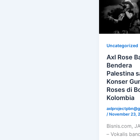
Uncategorized
Axl Rose 
Bendera
Palestina s
Konser Gu
Roses di B
Kolombia
axlprojectpbn@g
/
November 23, 
Bisnis.com, 
– Vokalis ban