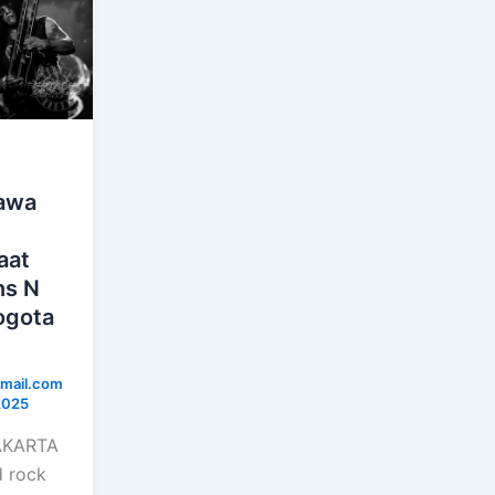
Bawa
aat
ns N
ogota
mail.com
2025
JAKARTA
d rock