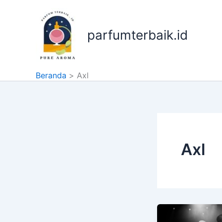
Lewati
ke
konten
parfumterbaik.id
Beranda
Axl
Axl