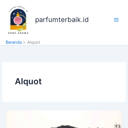
Lewati
ke
konten
parfumterbaik.id
Beranda
AIquot
AIquot