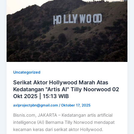
Uncategorized
Serikat Aktor Hollywood Marah Atas
Kedatangan "Artis AI" Tilly Noorwood 02
Okt 2025 | 15:13 WIB
axlprojectpbn@gmail.com
/
Oktober 17, 2025
Bisnis.com, JAKARTA – Kedatangan artis artificial
intelligence (AI) Bernama Tilly Norwood mendapat
kecaman keras dari serikat aktor Hollywood.