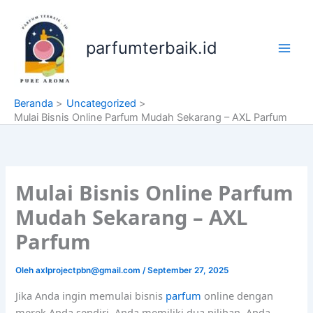
Lewati
ke
konten
parfumterbaik.id
Beranda
Uncategorized
Mulai Bisnis Online Parfum Mudah Sekarang – AXL Parfum
Mulai Bisnis Online Parfum
Mudah Sekarang – AXL
Parfum
Oleh
axlprojectpbn@gmail.com
/
September 27, 2025
Jika Anda ingin memulai bisnis
parfum
online dengan
merek Anda sendiri, Anda memiliki dua pilihan. Anda