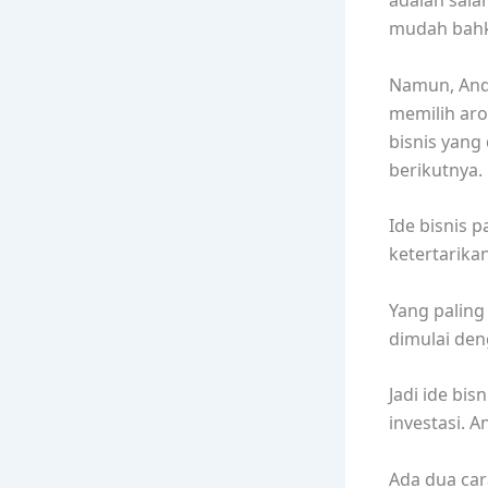
adalah sala
mudah bahk
Namun, And
memilih aro
bisnis yang
berikutnya.
Ide bisnis 
ketertarika
Yang paling
dimulai den
Jadi ide bis
investasi. 
Ada dua car