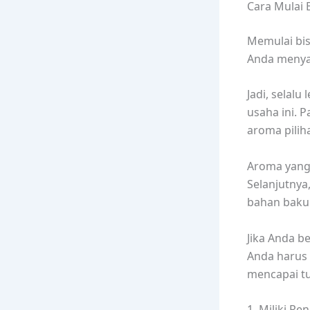
Cara Mulai 
Memulai bis
Anda menyad
Jadi, selal
usaha ini. 
aroma pilih
Aroma yang
Selanjutnya
bahan baku 
Jika Anda b
Anda harus 
mencapai t
1. Miliki Re