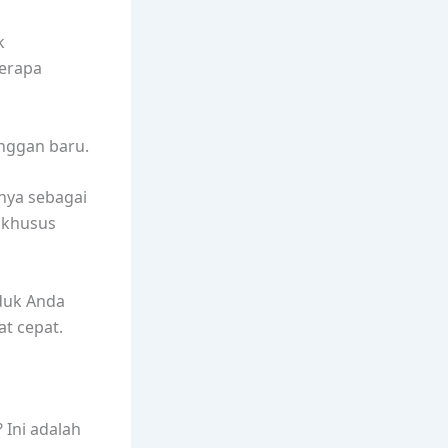
k
erapa
nggan baru.
nya sebagai
 khusus
oduk Anda
at cepat.
 Ini adalah