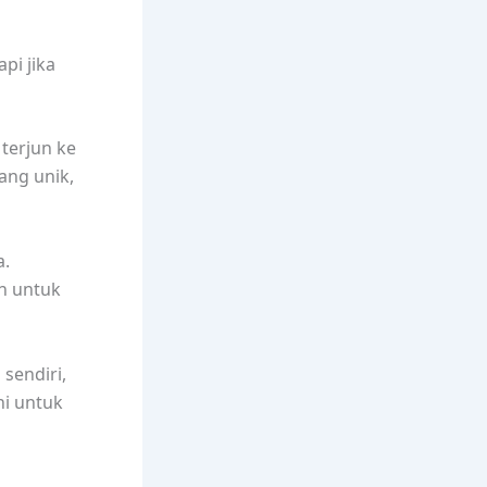
pi jika
 terjun ke
ang unik,
a.
n untuk
sendiri,
ni untuk