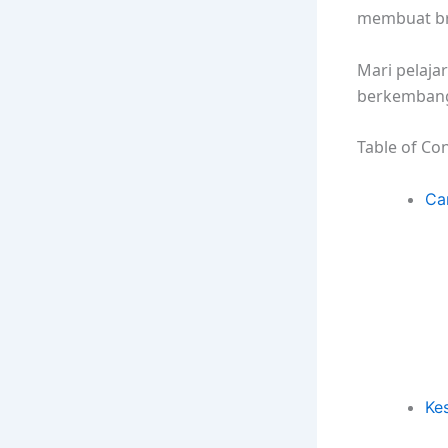
membuat br
Mari pelaja
berkembang
Table of Co
Ca
Ke