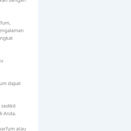
nkan dengan
rfum,
pengalaman
ingkat
au
fum dapat
 sedikit
i Anda.
 parfum atau