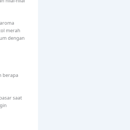
nilai-nilai
 aroma
tol merah
fum dengan
n berapa
 pasar saat
gin