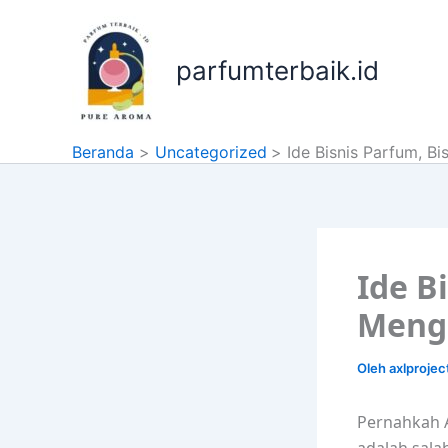
Lewati
ke
konten
parfumterbaik.id
Beranda
Uncategorized
Ide Bisnis Parfum, 
Ide B
Meng
Oleh
axlproje
Pernahkah