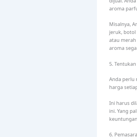
dijual. And
aroma parf
Misalnya, 
jeruk, boto
atau merah
aroma sega
5. Tentukan
Anda perlu
harga setia
Ini harus d
ini. Yang p
keuntungan
6. Pemasara