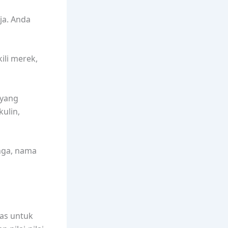
ja. Anda
li merek,
 yang
ulin,
nga, nama
as untuk