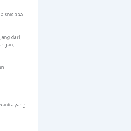
bisnis apa
jang dari
uangan,
an
wanita yang